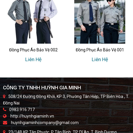
Đồng Phục Áo Bảo Vệ 002
Đồng Phục Áo Bảo Vệ 001
Liên Hệ
Liên Hệ
CÔNG TY TNHH HUỲNH GIA MINH
508/24 Đường Đồng Khởi, KP 3, Phường Tân Hiệp, TP Biên Hòa , T.
Đồng Nai
0983.916.717
http://huynhgiaminh.vn
huynhgiaminhcompany@gmail.com
23/14B KP Tân Phước, P Tân Bình, TP. Dĩ An, T. Bình Dương.