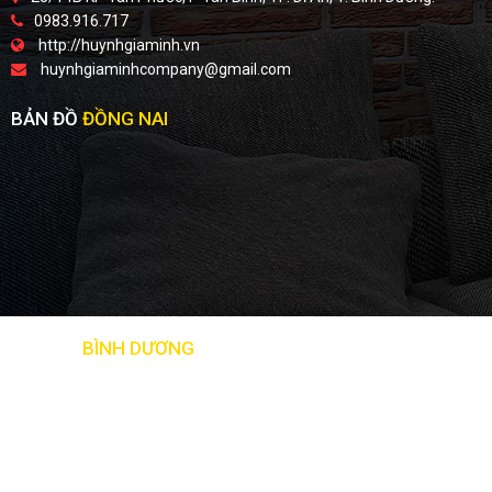
0983.916.717
http://huynhgiaminh.vn
huynhgiaminhcompany@gmail.com
BẢN ĐỒ
ĐỒNG NAI
BẢN ĐỒ
BÌNH DƯƠNG