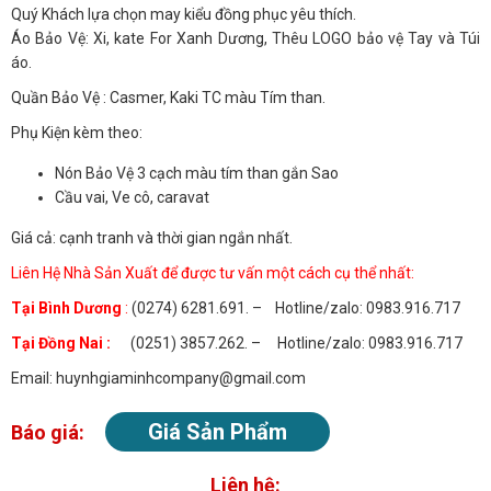
Quý Khách lựa chọn may kiểu đồng phục yêu thích.
Áo Bảo Vệ: Xi, kate For Xanh Dương, Thêu LOGO bảo vệ Tay và Túi
áo.
Quần Bảo Vệ : Casmer, Kaki TC màu Tím than.
Phụ Kiện kèm theo:
Nón Bảo Vệ 3 cạch màu tím than gắn Sao
Cầu vai, Ve cô, caravat
Giá cả: cạnh tranh và thời gian ngắn nhất.
Liên Hệ Nhà Sản Xuất để được tư vấn một cách cụ thể nhất:
Tại Bình Dương
:
(0274) 6281.691. – Hotline/zalo: 0983.916.717
Tại Đồng Nai :
(0251) 3857.262. – Hotline/zalo: 0983.916.717
Email: huynhgiaminhcompany@gmail.com
Giá Sản Phẩm
Báo giá:
Liên hệ: