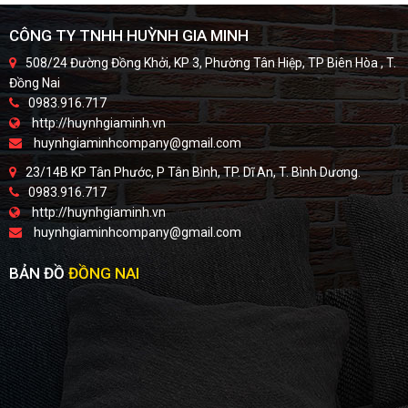
CÔNG TY TNHH HUỲNH GIA MINH
508/24 Đường Đồng Khởi, KP 3, Phường Tân Hiệp, TP Biên Hòa , T.
Đồng Nai
0983.916.717
http://huynhgiaminh.vn
huynhgiaminhcompany@gmail.com
23/14B KP Tân Phước, P Tân Bình, TP. Dĩ An, T. Bình Dương.
0983.916.717
http://huynhgiaminh.vn
huynhgiaminhcompany@gmail.com
BẢN ĐỒ
ĐỒNG NAI