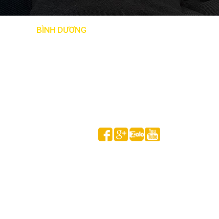
BẢN ĐỒ
BÌNH DƯƠNG
Follow us on
HUỲNH GIA MINH © 2020 All Rights Reserved.
Thống kê truy cập
Đang online:
1
Tổng lượt xem hôm nay: 1,734
Tổng lượt xem theo tháng : 3,941