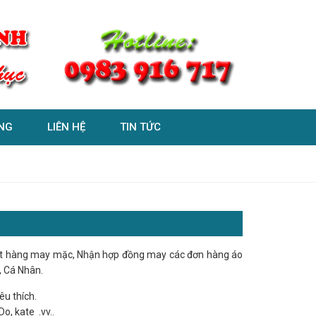
NG
LIÊN HỆ
TIN TỨC
t hàng may mặc, Nhận hợp đồng may các đơn hàng áo
, Cá Nhân.
u thích.
Do, kate .vv..