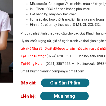
Màu sắc áo: Catalogue Vải có nhiều màu để chọn lự
In – Thêu LOGO sắc nét, không phai màu
Cắt hàng kỹ, may đẹp, bền chắc .
Form áo đẹp hợp thời trang, lịch lãm và sang trọng
Hình thức cắt may theo size: S-M-L-XL-2XL-3XL
Phục vụ nhiệt tình theo yêu cầu cho các Quý Khách hàng v
Uy tín, chất lượng tốt, giá cả cạnh tranh và thời gian ngắn 
Liên Hệ Nhà Sản Xuất để được tư vấn một cách cụ thể nhấ
Tại Bình Dương
:
(0274) 6281.691. – Hotline/zalo: 0983
Tại Đồng Nai :
(0251) 3857.262. – Hotline/zalo: 0983.
Email: huynhgiaminhcompany@gmail.com
Giá Sản Phẩm
Báo giá:
Mua hàng
Liên hệ: