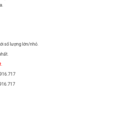
a.
ới số lượng lớn/nhỏ.
nhất.
t.
.916.717
916.717