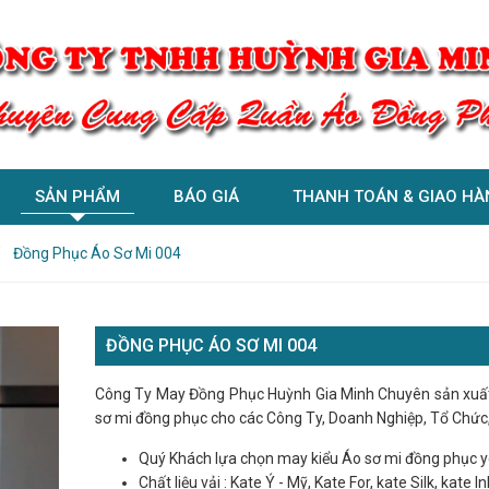
SẢN PHẨM
BÁO GIÁ
THANH TOÁN & GIAO HÀ
Đồng Phục Áo Sơ Mi 004
ĐỒNG PHỤC ÁO SƠ MI 004
Công Ty May Đồng Phục Huỳnh Gia Minh Chuyên sản xuấ
sơ mi đồng phục cho các Công Ty, Doanh Nghiệp, Tổ Chức
Quý Khách lựa chọn may kiểu Áo sơ mi đồng phục yê
Chất liệu vải : Kate Ý - Mỹ, Kate For, kate Silk, kate In