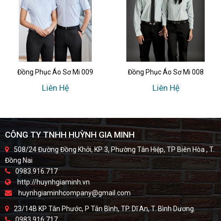
Đồng Phục Áo Sơ Mi 009
Đồng Phục Áo Sơ Mi 008
Liên Hệ
Liên Hệ
CÔNG TY TNHH HUỲNH GIA MINH
508/24 Đường Đồng Khởi, KP 3, Phường Tân Hiệp, TP Biên Hòa , T.
Đồng Nai
0983.916.717
http://huynhgiaminh.vn
huynhgiaminhcompany@gmail.com
23/14B KP Tân Phước, P Tân Bình, TP. Dĩ An, T. Bình Dương.
0983.916.717