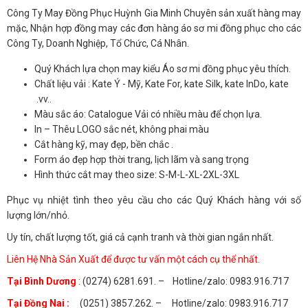
Công Ty May Đồng Phục Huỳnh Gia Minh Chuyên sản xuất hàng may
mặc, Nhận hợp đồng may các đơn hàng áo sơ mi đồng phục cho các
Công Ty, Doanh Nghiệp, Tổ Chức, Cá Nhân.
Quý Khách lựa chọn may kiểu Áo sơ mi đồng phục yêu thích.
Chất liệu vải : Kate Ý - Mỹ, Kate For, kate Silk, kate InDo, kate
.vv..
Màu sắc áo: Catalogue Vải có nhiều màu để chọn lựa.
In – Thêu LOGO sắc nét, không phai màu
Cắt hàng kỹ, may đẹp, bền chắc .
Form áo đẹp hợp thời trang, lịch lãm và sang trọng
Hình thức cắt may theo size: S-M-L-XL-2XL-3XL
Phục vụ nhiệt tình theo yêu cầu cho các Quý Khách hàng với số
lượng lớn/nhỏ.
Uy tín, chất lượng tốt, giá cả cạnh tranh và thời gian ngắn nhất.
Liên Hệ Nhà Sản Xuất để được tư vấn một cách cụ thể nhất.
Tại Bình Dương
:
(0274) 6281.691. – Hotline/zalo: 0983.916.717
Tại Đồng Nai :
(0251) 3857.262. – Hotline/zalo: 0983.916.717