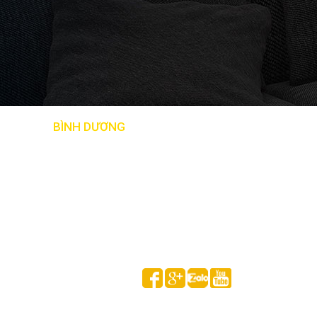
BẢN ĐỒ
BÌNH DƯƠNG
Follow us on
HUỲNH GIA MINH © 2020 All Rights Reserved.