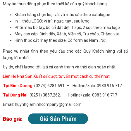
May áo thun đồng phục theo thiết kế của quý khách hàng.
Khách hàng chọn loại vải và màu sắc theo catalogue
In – thêu LOGO: vị trí : ngực, tay , sau lưng.
Phối màu bo tay, bo cổ đặt dệt: 1 sọc, 2 sọc theo màu logo
May cao cấp: Đinh dây, Xẻ tà, Viền cổ, Trụ chéo, Chằng vai
Hình thức cắt may theo size, Có form áo Nam , Nữ.
Phục vụ nhiệt tình theo yêu cầu cho các Quý Khách hàng với số
lượng lớn/nhỏ.
Uy tín, chất lượng tốt, giá cả cạnh tranh và thời gian ngắn nhất.
Liên Hệ Nhà Sản Xuất để được tư vấn một cách cụ thể nhất:
Tại Bình Dương
:
(0274) 6281.691. – Hotline/zalo: 0983.916.717
Tại Đồng Nai:
(0251) 3857.262. – Hotline/zalo: 0983.916.717
Email: huynhgiaminhcompany@gmail.com
Giá Sản Phẩm
Báo giá: