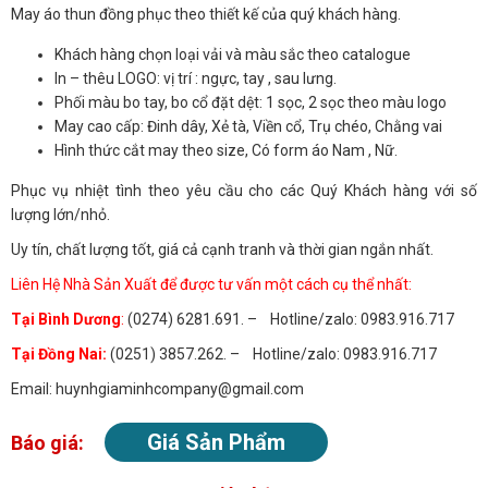
May áo thun đồng phục theo thiết kế của quý khách hàng.
Khách hàng chọn loại vải và màu sắc theo catalogue
In – thêu LOGO: vị trí : ngực, tay , sau lưng.
Phối màu bo tay, bo cổ đặt dệt: 1 sọc, 2 sọc theo màu logo
May cao cấp: Đinh dây, Xẻ tà, Viền cổ, Trụ chéo, Chằng vai
Hình thức cắt may theo size, Có form áo Nam , Nữ.
Phục vụ nhiệt tình theo yêu cầu cho các Quý Khách hàng với số
lượng lớn/nhỏ.
Uy tín, chất lượng tốt, giá cả cạnh tranh và thời gian ngắn nhất.
Liên Hệ Nhà Sản Xuất để được tư vấn một cách cụ thể nhất:
Tại Bình Dương
:
(0274) 6281.691. – Hotline/zalo: 0983.916.717
Tại Đồng Nai:
(0251) 3857.262. – Hotline/zalo: 0983.916.717
Email: huynhgiaminhcompany@gmail.com
Giá Sản Phẩm
Báo giá: