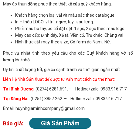
May áo thun đồng phục theo thiết kế của quý khách hàng.
Khách hàng chọn loại vải và màu sắc theo catalogue
In – thêu LOGO: vị trí : ngực, tay , sau lưng.
Phối màu bo tay, bo cổ đặt dệt: 1 sọc, 2 sọc theo màu logo
May cao cấp: Đinh dây, Xẻ tà, Viền cổ, Trụ chéo, Chằng vai
Hình thức cắt may theo size, Có form áo Nam , Nữ.
Phục vụ nhiệt tình theo yêu cầu cho các Quý Khách hàng với số
lượng lớn/nhỏ.
Uy tín, chất lượng tốt, giá cả cạnh tranh và thời gian ngắn nhất.
Liên Hệ Nhà Sản Xuất để được tư vấn một cách cụ thể nhất:
Tại Bình Dương
:
(0274) 6281.691. – Hotline/zalo: 0983.916.717
Tại Đồng Nai:
(0251) 3857.262. – Hotline/zalo: 0983.916.717
Email: huynhgiaminhcompany@gmail.com
Giá Sản Phẩm
Báo giá: