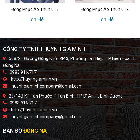
Đồng Phục Áo Thun 013
Đồng Phục Áo Thun 012
Liên Hệ
Liên Hệ
CÔNG TY TNHH HUỲNH GIA MINH
508/24 Đường Đồng Khởi, KP 3, Phường Tân Hiệp, TP Biên Hòa , T.
Đồng Nai
0983.916.717
http://huynhgiaminh.vn
huynhgiaminhcompany@gmail.com
23/14B KP Tân Phước, P Tân Bình, TP. Dĩ An, T. Bình Dương.
0983.916.717
http://huynhgiaminh.vn
huynhgiaminhcompany@gmail.com
BẢN ĐỒ
ĐỒNG NAI