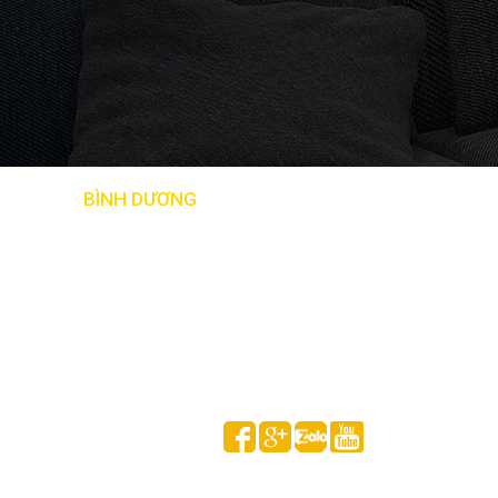
BẢN ĐỒ
BÌNH DƯƠNG
Follow us on
HUỲNH GIA MINH © 2020 All Rights Reserved.