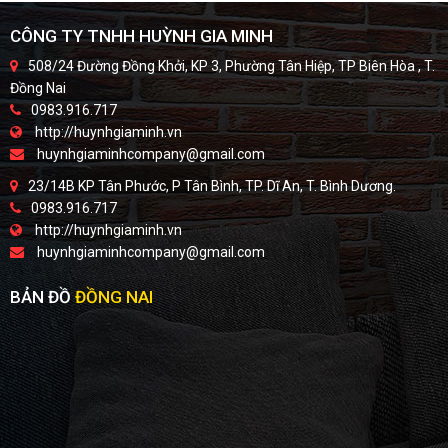
CÔNG TY TNHH HUỲNH GIA MINH
508/24 Đường Đồng Khởi, KP 3, Phường Tân Hiệp, TP Biên Hòa , T.
Đồng Nai
0983.916.717
http://huynhgiaminh.vn
huynhgiaminhcompany@gmail.com
23/14B KP Tân Phước, P Tân Bình, TP. Dĩ An, T. Bình Dương.
0983.916.717
http://huynhgiaminh.vn
huynhgiaminhcompany@gmail.com
BẢN ĐỒ
ĐỒNG NAI