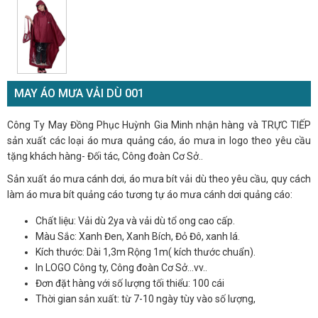
MAY ÁO MƯA VẢI DÙ 001
Công Ty May Đồng Phục Huỳnh Gia Minh nhận hàng và TRỰC TIẾP
sản xuất các loại áo mưa quảng cáo, áo mưa in logo theo yêu cầu
tặng khách hàng- Đối tác, Công đoàn Cơ Sở..
Sản xuất áo mưa cánh dơi, áo mưa bít vải dù theo yêu cầu, quy cách
làm áo mưa bít quảng cáo tương tự áo mưa cánh dơi quảng cáo:
Chất liệu: Vải dù 2ya và vải dù tổ ong cao cấp.
Màu Sắc: Xanh Đen, Xanh Bích, Đỏ Đô, xanh lá.
Kích thước: Dài 1,3m Rộng 1m( kích thước chuẩn).
In LOGO Công ty, Công đoàn Cơ Sở…vv..
Đơn đặt hàng với số lượng tối thiểu: 100 cái
Thời gian sản xuất: từ 7-10 ngày tùy vào số lượng,