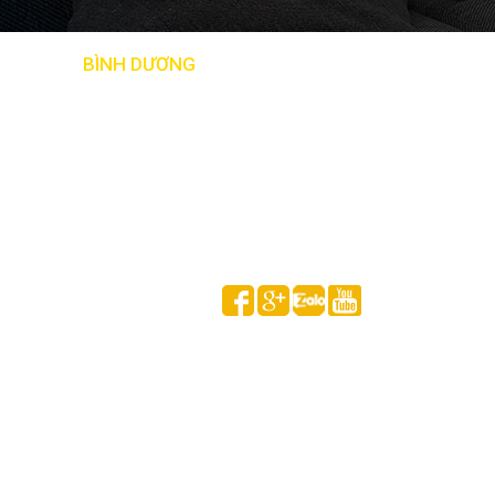
BẢN ĐỒ
BÌNH DƯƠNG
Follow us on
HUỲNH GIA MINH © 2020 All Rights Reserved.
Thống kê truy cập
Đang online:
1
Tổng lượt xem hôm nay: 1,570
Tổng lượt xem theo tháng : 3,988