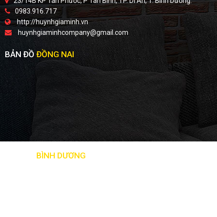
23/14B KP Tân Phước, P Tân Bình, TP. Dĩ An, T. Bình Dương.
0983.916.717
http://huynhgiaminh.vn
huynhgiaminhcompany@gmail.com
BẢN ĐỒ
ĐỒNG NAI
BẢN ĐỒ
BÌNH DƯƠNG