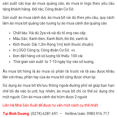
sản xuất các loại áo mưa quảng cáo, áo mưa in logo theo yêu cầu
tặng khách hàng- Đối tác, Công đoàn Cơ Sở..
Sản xuất áo mưa cánh dơi, áo mưa bít vải dù theo yêu cầu, quy cách
làm áo mưa bít quảng cáo tương tự áo mưa cánh dơi quảng cáo:
Chất liệu: Vải dù 2ya và vải dù tổ ong cao cấp.
Màu Sắc: Xanh Đen, Xanh Bích, Đỏ Đô, xanh lá.
Kích thước: Dài 1,3m Rộng 1m( kích thước chuẩn).
In LOGO Công ty, Công đoàn Cơ Sở…vv..
Đơn đặt hàng với số lượng tối thiểu: 100 cái
Thời gian sản xuất: từ 7-10 ngày tùy vào số lượng,
Áo mưa bít hông là áo mưa có phần tà trước và tà sau được khâu
liền với nhau, phần tay của áo mưa bít cũng được chun lại.
Sử dụng áo mưa bít khi lưu thông ngoài đường phố sẽ giúp bạn hạn
chế tối đa việc bị ướt, tuy nhiên, áo mưa bít chỉ có thể sử dụng cho
một người. Còn áo mưa cánh dơi trùm được 2 người.
Liên Hệ Nhà Sản Xuất để được tư vấn một cách cụ thể nhất:
Tại Bình Dương:
(0274) 6281.691. – Hotline/zalo: 0983.916.717