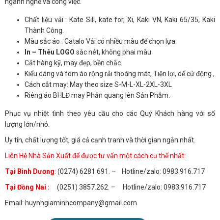
ngành nghề và công việc.
Chất liệu vải : Kate Sill, kate for, Xi, Kaki VN, Kaki 65/35, Kaki
Thành Công.
Màu sắc áo : Catalo Vải có nhiều màu để chọn lựa.
In – Thêu LOGO
sắc nét, không phai màu
Cắt hàng kỹ, may đẹp, bền chắc.
Kiểu dáng và fom áo rộng rải thoáng mát, Tiện lợi, dể cử động ,
Cách cắt may: May theo size S-M-L-XL-2XL-3XL
Riêng áo BHLĐ may Phản quang lên Sản Phẫm.
Phục vụ nhiệt tình theo yêu cầu cho các Quý Khách hàng với số
lượng lớn/nhỏ.
Uy tín, chất lượng tốt, giá cả cạnh tranh và thời gian ngắn nhất.
Liên Hệ Nhà Sản Xuất để được tư vấn một cách cụ thể nhất:
Tại Bình Dương
:
(0274) 6281.691. – Hotline/zalo: 0983.916.717
Tại Đồng Nai :
(0251) 3857.262. – Hotline/zalo: 0983.916.717
Email: huynhgiaminhcompany@gmail.com