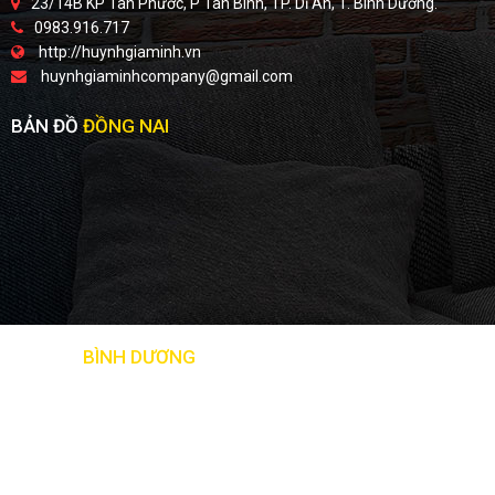
23/14B KP Tân Phước, P Tân Bình, TP. Dĩ An, T. Bình Dương.
0983.916.717
http://huynhgiaminh.vn
huynhgiaminhcompany@gmail.com
BẢN ĐỒ
ĐỒNG NAI
BẢN ĐỒ
BÌNH DƯƠNG