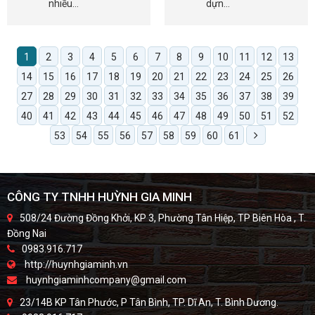
nhiều…
dựn…
1
2
3
4
5
6
7
8
9
10
11
12
13
14
15
16
17
18
19
20
21
22
23
24
25
26
27
28
29
30
31
32
33
34
35
36
37
38
39
40
41
42
43
44
45
46
47
48
49
50
51
52
53
54
55
56
57
58
59
60
61
CÔNG TY TNHH HUỲNH GIA MINH
508/24 Đường Đồng Khởi, KP 3, Phường Tân Hiệp, TP Biên Hòa , T.
Đồng Nai
0983.916.717
http://huynhgiaminh.vn
huynhgiaminhcompany@gmail.com
23/14B KP Tân Phước, P Tân Bình, TP. Dĩ An, T. Bình Dương.