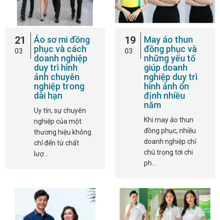
21
Áo sơ mi đồng
19
May áo thun
phục và cách
đồng phục và
03
03
doanh nghiệp
những yếu tố
duy trì hình
giúp doanh
ảnh chuyên
nghiệp duy trì
nghiệp trong
hình ảnh ổn
dài hạn
định nhiều
năm
Uy tín, sự chuyên
Khi may áo thun
nghiệp của một
đồng phục, nhiều
thương hiệu không
doanh nghiệp chỉ
chỉ đến từ chất
chú trọng tới chi
lượ…
ph…