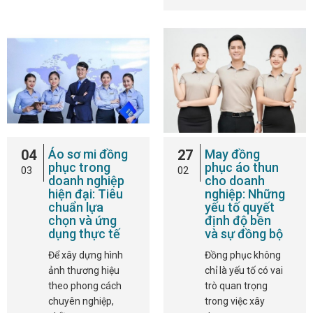
04
Áo sơ mi đồng
27
May đồng
phục trong
phục áo thun
03
02
doanh nghiệp
cho doanh
hiện đại: Tiêu
nghiệp: Những
chuẩn lựa
yếu tố quyết
chọn và ứng
định độ bền
dụng thực tế
và sự đồng bộ
Để xây dựng hình
Đồng phục không
ảnh thương hiệu
chỉ là yếu tố có vai
theo phong cách
trò quan trọng
chuyên nghiệp,
trong việc xây