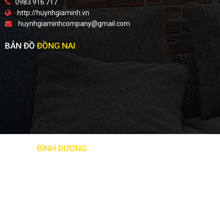
0983.916.717
http://huynhgiaminh.vn
huynhgiaminhcompany@gmail.com
BẢN ĐỒ
ĐỒNG NAI
BẢN ĐỒ
BÌNH DƯƠNG