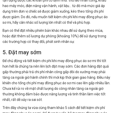
tận dụng được các khoản phí cố định như: thù lao nhân công, khấu
hao máy móc, điện năng vận hành, vật liệu… từ đó mà mức giá áp
dụng trên đơn vị chiếc sẽ được giảm xuống, kéo theo tổng chi phí
được giảm. Do đó, nếu muốn tiết kiệm chi phí khi may đồng phục áo
sơ mi, hãy cân nhắc số lượng lớn nhất có thể và phù hợp.
Bạn có thể đặt nhiều phiên bản khác nhau để sử dụng theo mùa,
hoặc đặt thêm số lượng dự phòng (khoảng 10%) để sử dụng trong
các trường hợp có thay đổi, phát sinh nhân sự.
5. Đặt may sớm
Để chủ động và tiết kiệm chi phí khi may đồng phục áo sơ mi thì tốt
hơn hết là chúng ta nên lên lịch đặt may sớm. Các đơn hàng đặt quá
gấp thường phải trả chi phí nhân công gấp đôi do xưởng may phải
tăng ca ngoài giờ hành chính thì mới kịp thời gian giao hàng. Điều này
khiến cho tổng chi phí may đồng phục áo sơ mi cao lên gấp nhiều lần.
Chưa kể rủi ro về mặt chất lượng do công nhân tăng ca ngoài giờ
thường không đảm bảo được năng lượng và tinh thần làm việc tốt
nhất, rất dễ xảy ra sai sót.
Trên đây chúng ta vừa cùng tham khảo 5 cách để tiết kiệm chi phí