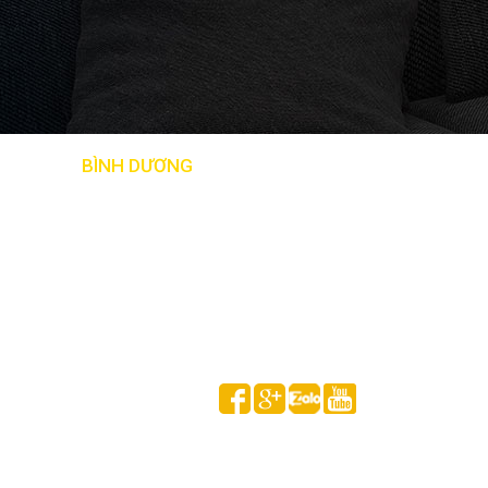
BẢN ĐỒ
BÌNH DƯƠNG
Follow us on
HUỲNH GIA MINH © 2020 All Rights Reserved.
Thống kê truy cập