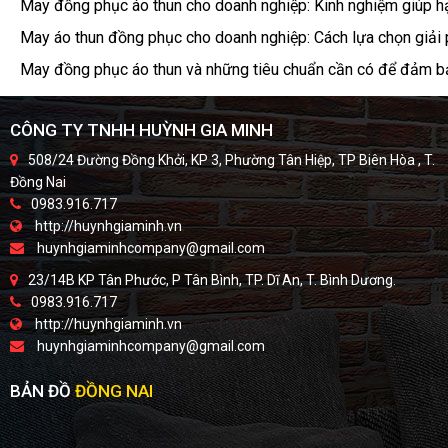
May đồng phục áo thun cho doanh nghiệp: Kinh nghiệm giúp hạ
May áo thun đồng phục cho doanh nghiệp: Cách lựa chọn giải
May đồng phục áo thun và những tiêu chuẩn cần có để đảm bả
CÔNG TY TNHH HUỲNH GIA MINH
508/24 Đường Đồng Khởi, KP 3, Phường Tân Hiệp, TP Biên Hòa , T.
Đồng Nai
0983.916.717
http://huynhgiaminh.vn
huynhgiaminhcompany@gmail.com
23/14B KP Tân Phước, P Tân Bình, TP. Dĩ An, T. Bình Dương.
0983.916.717
http://huynhgiaminh.vn
huynhgiaminhcompany@gmail.com
BẢN ĐỒ
ĐỒNG NAI