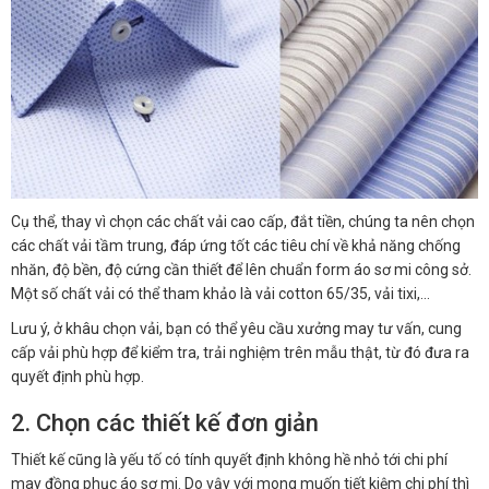
Cụ thể, thay vì chọn các chất vải cao cấp, đắt tiền, chúng ta nên chọn
các chất vải tầm trung, đáp ứng tốt các tiêu chí về khả năng chống
nhăn, độ bền, độ cứng cần thiết để lên chuẩn form áo sơ mi công sở.
Một số chất vải có thể tham khảo là vải cotton 65/35, vải tixi,…
Lưu ý, ở khâu chọn vải, bạn có thể yêu cầu xưởng may tư vấn, cung
cấp vải phù hợp để kiểm tra, trải nghiệm trên mẫu thật, từ đó đưa ra
quyết định phù hợp.
2. Chọn các thiết kế đơn giản
Thiết kế cũng là yếu tố có tính quyết định không hề nhỏ tới chi phí
may đồng phục áo sơ mi. Do vậy với mong muốn tiết kiệm chi phí thì