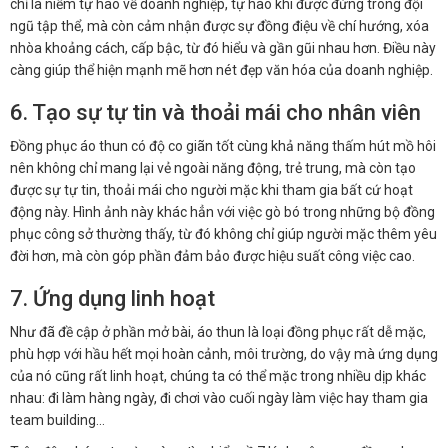
chỉ là niềm tự hào về doanh nghiệp, tự hào khi được đứng trong đội
ngũ tập thể, mà còn cảm nhận được sự đồng điệu về chí hướng, xóa
nhòa khoảng cách, cấp bậc, từ đó hiểu và gần gũi nhau hơn. Điều này
càng giúp thể hiện mạnh mẽ hơn nét đẹp văn hóa của doanh nghiệp.
6. Tạo sự tự tin và thoải mái cho nhân viên
Đồng phục áo thun có độ co giãn tốt cùng khả năng thấm hút mồ hôi
nên không chỉ mang lại vẻ ngoài năng động, trẻ trung, mà còn tạo
được sự tự tin, thoải mái cho người mặc khi tham gia bất cứ hoạt
động này. Hình ảnh này khác hẳn với việc gò bó trong những bộ đồng
phục công sở thường thấy, từ đó không chỉ giúp người mặc thêm yêu
đời hơn, mà còn góp phần đảm bảo được hiệu suất công việc cao.
7. Ứng dụng linh hoạt
Như đã đề cập ở phần mở bài, áo thun là loại đồng phục rất dễ mặc,
phù hợp với hầu hết mọi hoàn cảnh, môi trường, do vậy mà ứng dụng
của nó cũng rất linh hoạt, chúng ta có thể mặc trong nhiều dịp khác
nhau: đi làm hàng ngày, đi chơi vào cuối ngày làm việc hay tham gia
team building…