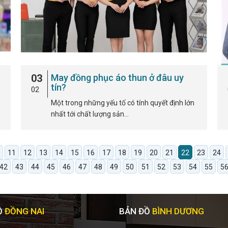
03
May đồng phục áo thun ở đâu uy
tín?
02
Một trong những yếu tố có tính quyết định lớn
nhất tới chất lượng sản…
11
12
13
14
15
16
17
18
19
20
21
22
23
24
42
43
44
45
46
47
48
49
50
51
52
53
54
55
5
Ồ
ĐỒNG NAI
BẢN ĐỒ
BÌNH DƯƠNG