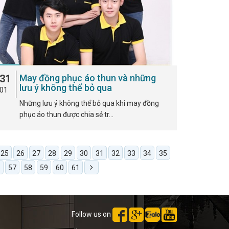
31
May đồng phục áo thun và những
lưu ý không thể bỏ qua
01
Những lưu ý không thể bỏ qua khi may đồng
phục áo thun được chia sẻ tr…
25
26
27
28
29
30
31
32
33
34
35
6
57
58
59
60
61
Follow us on