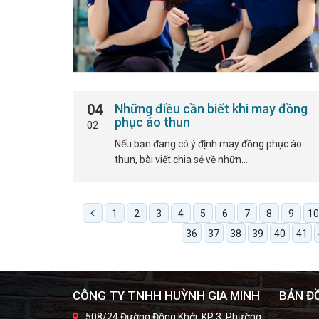
04
Những điều cần biết khi may đồng
phục áo thun
02
Nếu bạn đang có ý định may đồng phục áo
thun, bài viết chia sẻ về nhữn…
1
2
3
4
5
6
7
8
9
10
36
37
38
39
40
41
CÔNG TY TNHH HUỲNH GIA MINH
BẢN Đ
508/24 Đường Đồng Khởi, KP 3, Phường