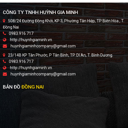
CÔNG TY TNHH HUỲNH GIA MINH
508/24 Đường Đồng Khởi, KP 3, Phường Tân Hiệp, TP Biên Hòa , T.
Đồng Nai
0983.916.717
http://huynhgiaminh.vn
huynhgiaminhcompany@gmail.com
23/14B KP Tân Phước, P Tân Bình, TP. Dĩ An, T. Bình Dương.
0983.916.717
http://huynhgiaminh.vn
huynhgiaminhcompany@gmail.com
BẢN ĐỒ
ĐỒNG NAI