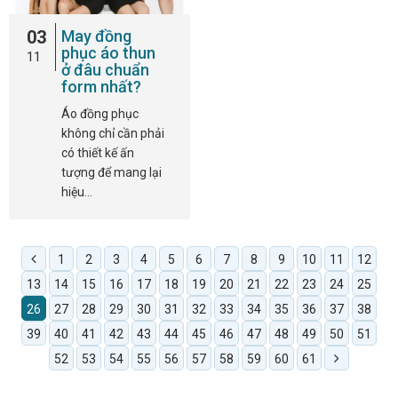
03
May đồng
phục áo thun
11
ở đâu chuẩn
form nhất?
Áo đồng phục
không chỉ cần phải
có thiết kế ấn
tượng để mang lại
hiệu…
1
2
3
4
5
6
7
8
9
10
11
12
13
14
15
16
17
18
19
20
21
22
23
24
25
26
27
28
29
30
31
32
33
34
35
36
37
38
39
40
41
42
43
44
45
46
47
48
49
50
51
52
53
54
55
56
57
58
59
60
61