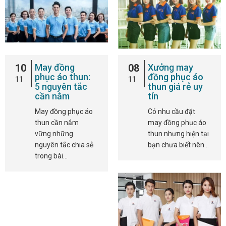
10
May đồng
08
Xưởng may
phục áo thun:
đồng phục áo
11
11
5 nguyên tắc
thun giá rẻ uy
cần nắm
tín
May đồng phục áo
Có nhu cầu đặt
thun cần nắm
may đồng phục áo
vững những
thun nhưng hiện tại
nguyên tắc chia sẻ
bạn chưa biết nên…
trong bài…