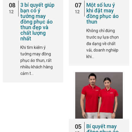
08
3 bí quyết giúp
07
Một số lưu ý
bạn có ý
khi đặt may
12
12
tưởng may
đồng phục áo
đồng phục áo
thun
thun đẹp và
Không chỉ đứng
chất lượng
trước sự lựa chọn
nhất
đa dạng về chất
Khi tìm kiếm ý
vải, doanh nghiệp
tưởng may đồng
khi…
phục áo thun, rất
nhiều khách hàng
cảm t…
05
Bí quyết may
đồng phục áo