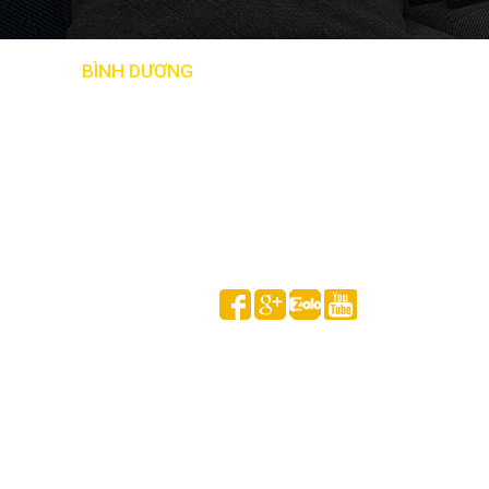
BẢN ĐỒ
BÌNH DƯƠNG
Follow us on
HUỲNH GIA MINH © 2020 All Rights Reserved.
Thống kê truy cập
Đang online:
1
Tổng lượt xem hôm nay: 1,585
Tổng lượt xem theo tháng : 4,044