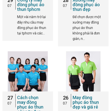
29
28
đồng phục áo
đồng phục áo
07
07
thun tphcm
thun đẹp
Một vài năm trở lại
Để chọn được một
đây nhu cầu may
xưởng may đồng
đồng phục áo thun
phục áo thun
tại tphcm và các…
không phải là đơn
giản, n…
27
Cách chọn
26
May đồng
may đồng
phục áo thun
07
07
phục áo thun
đẹp và giá rẻ