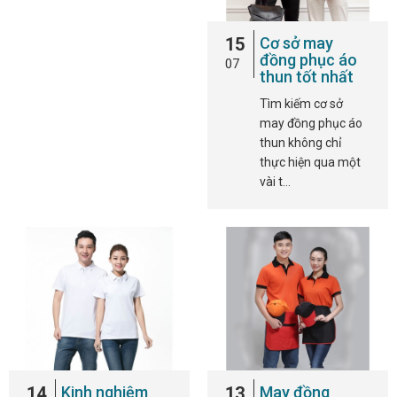
15
Cơ sở may
đồng phục áo
07
thun tốt nhất
Tìm kiếm cơ sở
may đồng phục áo
thun không chỉ
thực hiện qua một
vài t…
14
Kinh nghiệm
13
May đồng