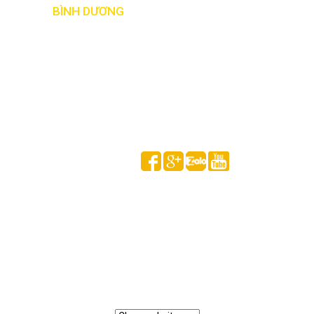
BẢN ĐỒ
BÌNH DƯƠNG
Follow us on
HUỲNH GIA MINH © 2020 All Rights Reserved.
Thống kê truy cập
Đang online:
1
Tổng lượt xem hôm nay: 1,586
Tổng lượt xem theo tháng : 4,004
Tổng lượt truy cập: 49,406