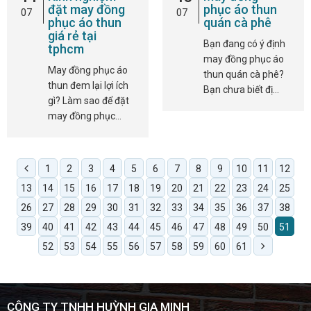
đặt may đồng
phục áo thun
07
07
phục áo thun
quán cà phê
giá rẻ tại
Bạn đang có ý định
tphcm
may đồng phục áo
May đồng phục áo
thun quán cà phê?
thun đem lại lợi ích
Bạn chưa biết đị…
gì? Làm sao để đặt
may đồng phục…
1
2
3
4
5
6
7
8
9
10
11
12
13
14
15
16
17
18
19
20
21
22
23
24
25
26
27
28
29
30
31
32
33
34
35
36
37
38
39
40
41
42
43
44
45
46
47
48
49
50
51
52
53
54
55
56
57
58
59
60
61
CÔNG TY TNHH HUỲNH GIA MINH