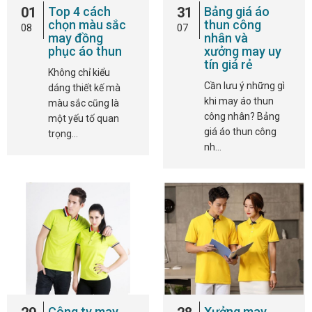
01
Top 4 cách
31
Bảng giá áo
chọn màu sắc
thun công
08
07
may đồng
nhân và
phục áo thun
xưởng may uy
tín giá rẻ
Không chỉ kiểu
Cần lưu ý những gì
dáng thiết kế mà
khi may áo thun
màu sắc cũng là
công nhân? Bảng
một yếu tố quan
giá áo thun công
trọng…
nh…
Công ty may
Xưởng may