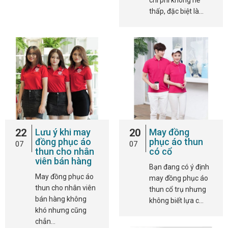
chi phí không hề
thấp, đặc biệt là…
22
Lưu ý khi may
20
May đồng
đồng phục áo
phục áo thun
07
07
thun cho nhân
có cổ
viên bán hàng
Bạn đang có ý định
May đồng phục áo
may đồng phục áo
thun cho nhân viên
thun cổ trụ nhưng
bán hàng không
không biết lựa c…
khó nhưng cũng
chẳn…