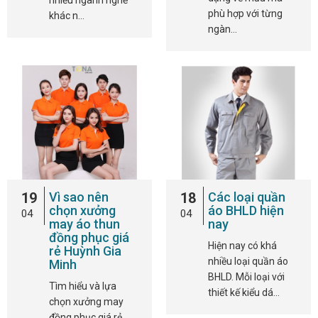
phù hợp với từng
khác n…
ngàn…
19
Vì sao nên
18
Các loại quần
chọn xưởng
áo BHLD hiện
04
04
may áo thun
nay
đồng phục giá
Hiện nay có khá
rẻ Huỳnh Gia
nhiều loại quần áo
Minh
BHLD. Mỗi loại với
Tìm hiểu và lựa
thiết kế kiểu dá…
chọn xưởng may
đồng phục giá rẻ,