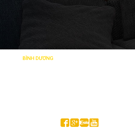
BẢN ĐỒ
BÌNH DƯƠNG
Follow us on
HUỲNH GIA MINH © 2020 All Rights Reserved.