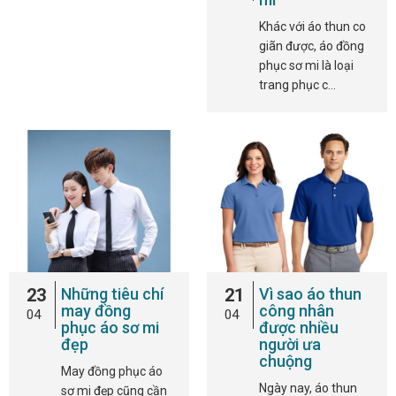
Khác với áo thun co
giãn được, áo đồng
phục sơ mi là loại
trang phục c…
23
Những tiêu chí
21
Vì sao áo thun
may đồng
công nhân
04
04
phục áo sơ mi
được nhiều
đẹp
người ưa
chuộng
May đồng phục áo
Ngày nay, áo thun
sơ mi đẹp cũng cần