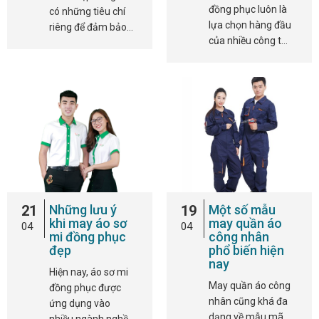
đồng phục luôn là
có những tiêu chí
lựa chọn hàng đầu
riêng để đảm bảo…
của nhiều công t…
21
Những lưu ý
19
Một số mẫu
khi may áo sơ
may quần áo
04
04
mi đồng phục
công nhân
đẹp
phổ biến hiện
nay
Hiện nay, áo sơ mi
May quần áo công
đồng phục được
nhân cũng khá đa
ứng dụng vào
dạng về mẫu mã
nhiều ngành nghề