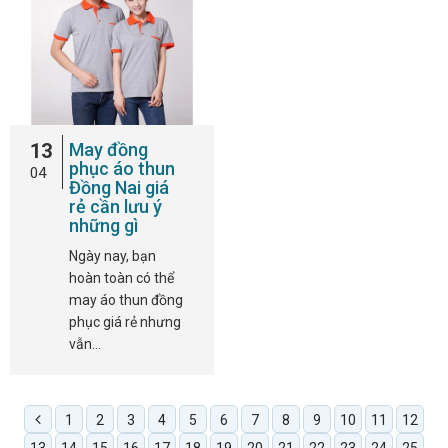
13
May đồng
phục áo thun
04
Đồng Nai giá
rẻ cần lưu ý
những gì
Ngày nay, bạn
hoàn toàn có thể
may áo thun đồng
phục giá rẻ nhưng
vẫn…
1
2
3
4
5
6
7
8
9
10
11
12
13
14
15
16
17
18
19
20
21
22
23
24
25