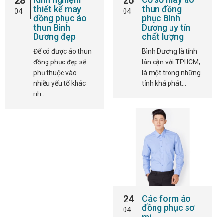
28
26
thiết kế may
thun đồng
04
04
đồng phục áo
phục Bình
thun Bình
Dương uy tín
Dương đẹp
chất lượng
Để có được áo thun
Bình Dương là tỉnh
đồng phục đẹp sẽ
lân cận với TPHCM,
phụ thuộc vào
là một trong những
nhiều yếu tố khác
tỉnh khá phát…
nh…
24
Các form áo
đồng phục sơ
04
mi