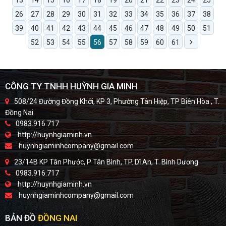
26
27
28
29
30
31
32
33
34
35
36
37
38
39
40
41
42
43
44
45
46
47
48
49
50
51
52
53
54
55
56
57
58
59
60
61
CÔNG TY TNHH HUỲNH GIA MINH
508/24 Đường Đồng Khởi, KP 3, Phường Tân Hiệp, TP Biên Hòa , T.
Đồng Nai
0983.916.717
http://huynhgiaminh.vn
huynhgiaminhcompany@gmail.com
23/14B KP Tân Phước, P Tân Bình, TP. Dĩ An, T. Bình Dương.
0983.916.717
http://huynhgiaminh.vn
huynhgiaminhcompany@gmail.com
BẢN ĐỒ
ĐỒNG NAI