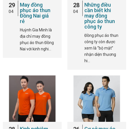
29
May đồng
28
Những điều
phục áo thun
cần biết khi
04
04
Đồng Nai giá
may đồng
rẻ
phục áo thun
công ty
Huỳnh Gia Minh là
Đồng phục áo thun
địa chỉ may đồng
công ty còn được
phục áo thun Đồng
xem là “bộ mặt”
Nai với kinh nghi…
nhận diện thương
hi…
Kinh nghiệm
Cơ sở may áo