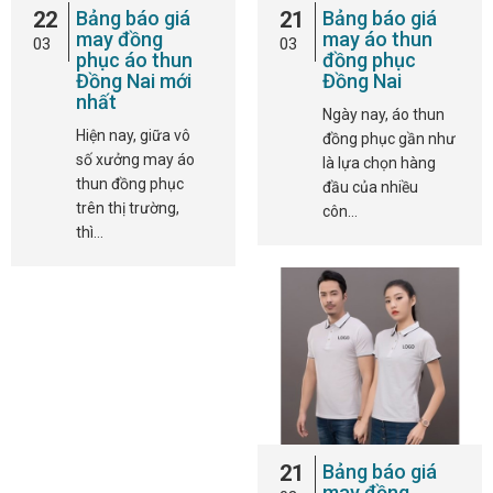
22
Bảng báo giá
21
Bảng báo giá
may đồng
may áo thun
03
03
phục áo thun
đồng phục
Đồng Nai mới
Đồng Nai
nhất
Ngày nay, áo thun
Hiện nay, giữa vô
đồng phục gần như
số xưởng may áo
là lựa chọn hàng
thun đồng phục
đầu của nhiều
trên thị trường,
côn…
thì…
21
Bảng báo giá
may đồng