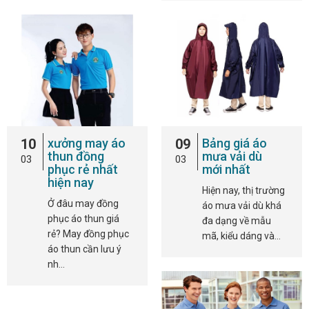
10
xưởng may áo
09
Bảng giá áo
thun đồng
mưa vải dù
03
03
phục rẻ nhất
mới nhất
hiện nay
Hiện nay, thị trường
Ở đâu may đồng
áo mưa vải dù khá
phục áo thun giá
đa dạng về mẫu
rẻ? May đồng phục
mã, kiểu dáng và…
áo thun cần lưu ý
nh…