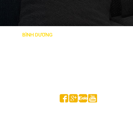
BẢN ĐỒ
BÌNH DƯƠNG
Follow us on
HUỲNH GIA MINH © 2020 All Rights Reserved.
Thống kê truy cập
Đang online:
1