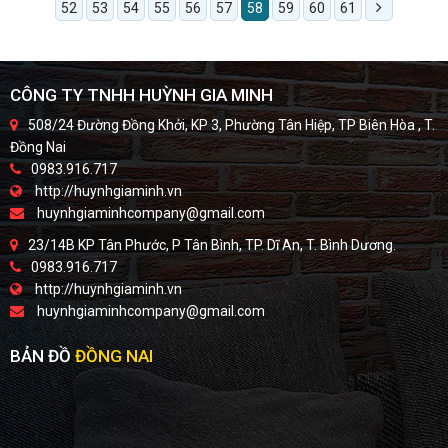
52
53
54
55
56
57
58
59
60
61
CÔNG TY TNHH HUỲNH GIA MINH
508/24 Đường Đồng Khởi, KP 3, Phường Tân Hiệp, TP Biên Hòa , T.
Đồng Nai
0983.916.717
http://huynhgiaminh.vn
huynhgiaminhcompany@gmail.com
23/14B KP Tân Phước, P Tân Bình, TP. Dĩ An, T. Bình Dương.
0983.916.717
http://huynhgiaminh.vn
huynhgiaminhcompany@gmail.com
BẢN ĐỒ
ĐỒNG NAI