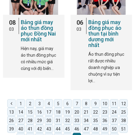
08
Bảng giá may
06
Bảng giá may
áo thun đồng
đồng phục áo
03
03
phục Đồng Nai
thun tại bình
mới nhất
dương mới
nhất
Hiện nay, giá may
Áo thun đồng phục
áo thun đồng phục
rất được nhiều
có nhiều mức giá
doanh nghiệp ưa
cùng với độ biến…
chuộng vì sự tiện
lợi…
1
2
3
4
5
6
7
8
9
10
11
12
13
14
15
16
17
18
19
20
21
22
23
24
25
26
27
28
29
30
31
32
33
34
35
36
37
38
39
40
41
42
43
44
45
46
47
48
49
50
51