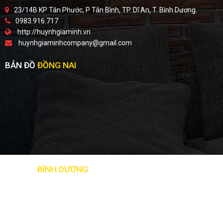
23/14B KP Tân Phước, P Tân Bình, TP. Dĩ An, T. Bình Dương.
0983.916.717
http://huynhgiaminh.vn
huynhgiaminhcompany@gmail.com
BẢN ĐỒ
ĐỒNG NAI
BẢN ĐỒ
BÌNH DƯƠNG