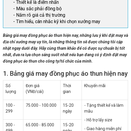
- Thiết kế là điểm nhấn
- Màu sắc phải đồng bộ
- Nắm rõ giá cả thị trường
- Tìm hiểu, cân nhắc kỹ khi chọn xưởng may
Bảng giá may đồng phục áo thun hiện nay, những lưu ý khi đặt may và
địa chỉ xưởng may uy tín, là những thông tin sẽ được chúng tôi cập
nhật ngay dưới đây. Hãy cùng tham khảo để có được sự chuẩn bị tốt
nhất, đưa ra lựa chọn sáng suốt nhất nếu bạn đang có ý định đặt may
đồng phục áo thun cho công ty/tổ chức của mình.
1. Bảng giá may đồng phục áo thun hiện nay
Số
Đơn giá
Thời
Khuyến mãi
lượng
(VNĐ/cái)
gian
100 -
75.000 - 100.000
15-20
- Tặng thiết kế và làm
299
ngày
mẫu
- Hỗ trợ lấy size
300 -
65.000 - 85.000
15-20
- Giao hàng miễn phí
499
ngày