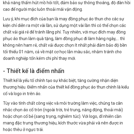
khả năng thấm hút mồ hôi tốt, đảm bảo sự thông thoáng, độ đàn hồi
cao để người mặc luôn thoải mái vận động.
Lưu ý, khi mục đích của bạn là may đồng phục áo thun cho các sự
kiện chỉ diễn ra một vài lần, sử dụng một vài lần thì có thể chọn các
chất vải giá rẻ để tránh lãng phí. Tuy nhiên, với mục đích may đồng
phục áo thun làm quà tặng, làm đồng phục đi làm hàng ngày,… thì
không nên ham rẻ, chất vải được chọn ít nhất phải đảm bảo độ bền
tối thiểu 01 năm, cả về mặt cơ học lẫn màu sắc, nhằm tránh cho
doanh nghiệp tốn kém chi phí thay mới.
- Thiết kế là điểm nhấn
Thiết kế là yếu tố chính tạo sự khác biệt, tăng cường nhận diện
thương hiệu. Điểm nhấn của thiết kế đồng phục áo thun chính là kiểu
cổ và logo in trên áo.
Tùy vào tính chất công việc và môi trường làm việc, chúng ta cân
nhắc chọn áo cổ tròn (ngoài trời, trẻ trung, năng động, thoải mái)
hoặc chọn cổ bẻ (sang trọng, nghiêm túc). Với logo, dĩ nhiên cần
mang đặc trưng thương hiệu, kích thước vừa phải và nên được in
hoặc thêu ở ngực trái.