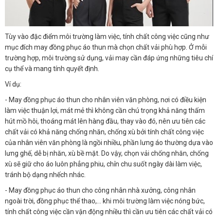
Tùy vào đặc điểm môi trường làm việc, tính chất công việc cũng như
mục đích may đồng phục áo thun mà chọn chất vải phù hợp. Ở mỗi
trường hợp, môi trường sử dụng, vải may cần đáp ứng những tiêu chí
cụ thể và mang tính quyết định.
Ví dụ:
- May đồng phục áo thun cho nhân viên văn phòng, nơi có điều kiện
làm việc thuận lợi, mát mẻ thì không cần chú trọng khả năng thấm
hút mồ hôi, thoáng mát lên hàng đầu, thay vào đó, nên ưu tiên các
chất vải có khả năng chống nhăn, chống xù bởi tính chất công việc
của nhân viên văn phòng là ngồi nhiều, phần lưng áo thường dựa vào
lưng ghế, dễ bị nhăn, xù bề mặt. Do vậy, chọn vải chống nhăn, chống
xù sẽ giữ cho áo luôn phẳng phiu, chỉn chu suốt ngày dài làm việc,
tránh bộ dạng nhếch nhác.
- May đồng phục áo thun cho công nhân nhà xưởng, công nhân
ngoài trời, đồng phục thể thao,… khi môi trường làm việc nóng bức,
tính chất công việc cần vận động nhiều thì cần ưu tiên các chất vải có