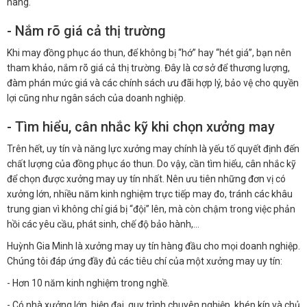
hàng.
- Nắm rõ giá cả thị trường
Khi may đồng phục áo thun, để không bị “hớ” hay “hét giá”, bạn nên
tham khảo, nắm rõ giá cả thị trường. Đây là cơ sở để thương lượng,
đàm phán mức giá và các chính sách ưu đãi hợp lý, bảo vệ cho quyền
lợi cũng như ngân sách của doanh nghiệp.
- Tìm hiểu, cân nhắc kỹ khi chọn xưởng may
Trên hết, uy tín và năng lực xưởng may chính là yếu tố quyết định đến
chất lượng của đồng phục áo thun. Do vậy, cần tìm hiểu, cân nhắc kỹ
để chọn được xưởng may uy tín nhất. Nên ưu tiên những đơn vị có
xưởng lớn, nhiều năm kinh nghiệm trực tiếp may đo, tránh các khâu
trung gian vì không chỉ giá bị “đội” lên, mà còn chậm trong việc phản
hồi các yêu cầu, phát sinh, chế độ bảo hành,…
Huỳnh Gia Minh là xưởng may uy tín hàng đầu cho mọi doanh nghiệp.
Chúng tôi đáp ứng đầy đủ các tiêu chí của một xưởng may uy tín:
- Hơn 10 năm kinh nghiệm trong nghề.
- Có nhà xưởng lớn, hiện đại, quy trình chuyên nghiệp, khép kín và chủ