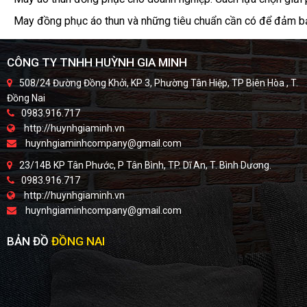
May đồng phục áo thun và những tiêu chuẩn cần có để đảm bả
CÔNG TY TNHH HUỲNH GIA MINH
508/24 Đường Đồng Khởi, KP 3, Phường Tân Hiệp, TP Biên Hòa , T.
Đồng Nai
0983.916.717
http://huynhgiaminh.vn
huynhgiaminhcompany@gmail.com
23/14B KP Tân Phước, P Tân Bình, TP. Dĩ An, T. Bình Dương.
0983.916.717
http://huynhgiaminh.vn
huynhgiaminhcompany@gmail.com
BẢN ĐỒ
ĐỒNG NAI