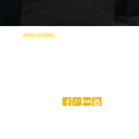
BẢN ĐỒ
BÌNH DƯƠNG
Follow us on
HUỲNH GIA MINH © 2020 All Rights Reserved.
Thống kê truy cập
Đang online:
1