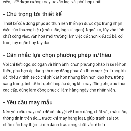
việc,… để được xưởng may tư vấn loại vải phù hợp nhất.
- Chú trọng tới thiết kế
Thiết kế của đồng phục áo thun nên thể hiện được đặc trưng nhận
diện của thương hiệu (màu sắc, logo, slogan). Ngoài ra, tùy vào tính
chất công việc, văn hóa môi trường làm việc để chọn kiểu cổ bẻ, cổ
tròn, tay ngắn hay tay dài.
- Cân nhắc lựa chọn phương pháp in/thêu
Với chi tiết logo, sologan và hình ảnh, chọn phương pháp in sẽ rẻ hơn
thêu, phù hợp áp dụng khi may đồng phục áo thun sự kiện. Trong khi
đó, thêu vi tính sẽ có chi phí đắt hơn nhưng bền hơn, đẹp hơn, trông
sang trọng, tinh tế hơn, phù hợp áp dụng khi may đồng phục áo thun
cao cấp, dùng làm đồng phục đi làm hàng ngày cho nhân viên.
- Yêu cầu may mẫu
Nên yêu cầu may mẫu để xét duyệt về form dáng, chất vải, màu sắc,
thông tin in trên áo,… trước khi may hàng loạt, giúp tránh sai sót,
nhầm lẫn hay thậm chí là đánh tráo sang chất vải rẻ hơn.