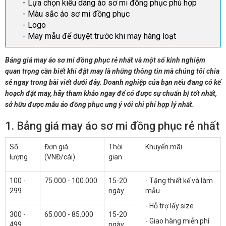
- Lựa chọn kiểu dáng áo sơ mi đồng phục phù hợp
- Màu sắc áo sơ mi đồng phục
- Logo
- May mẫu để duyệt trước khi may hàng loạt
Bảng giá may áo sơ mi đồng phục rẻ nhất và một số kinh nghiệm
quan trọng cần biết khi đặt may là những thông tin mà chúng tôi chia
sẻ ngay trong bài viết dưới đây. Doanh nghiệp của bạn nếu đang có kế
hoạch đặt may, hãy tham khảo ngay để có được sự chuẩn bị tốt nhất,
sở hữu được mẫu áo đồng phục ưng ý với chi phí hợp lý nhất.
1. Bảng giá may áo sơ mi đồng phục rẻ nhất
Số
Đơn giá
Thời
Khuyến mãi
lượng
(VNĐ/cái)
gian
100 -
75.000 - 100.000
15-20
- Tặng thiết kế và làm
299
ngày
mẫu
- Hỗ trợ lấy size
300 -
65.000 - 85.000
15-20
- Giao hàng miễn phí
499
ngày