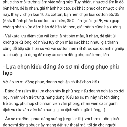
phục cho môi trường làm việc nóng bức. Tuy nhiên, nhược điểm là độ
bền kém, dễ bị nhăn, giá thành hơi cao. Để khắc phục các nhược điểm
này, thay vì chọn loại 100% cotton, bạn nên chọn loại cotton 65/35
(65% thành phần là cotton tự nhiên, 35% còn lại là sợi PE, vừa giúp
chống nhăn, vừa đảm bảo độ bền tốt hơn, giá thành cũng hạ xuống.
- Vải kate: ưu điểm của vải kate là rất bền màu, ít nhăn, dễ giặt ủi,
không bị xù lông, có nhiều tùy chọn màu sắc khác nhau, giá thành
cũng dễ tiếp cận hơn so với vải cotton nên rất được các doanh nghiệp
ưa chuộng sử dụng để may áo sơ mi đồng phục số lượng lớn.
- Lựa chọn kiểu dáng áo sơ mi đồng phục phù
hợp
Với áo sơ mi đồng phục, doanh nghiệp có thể chọn kiểu:
- Dáng ôm (slim fit): lựa chọn này là phù hợp nếu doanh nghiệp có đội
ngũ nhân viên trẻ trung, năng động. Kiểu áo sơ mi này rất tôn dáng,
trẻ trung, phù hợp cho nhân viên văn phòng, nhân viên các ngành
dịch vụ (tư vấn viên bán hàng, giao dịch viên ngân hàng,…).
- Áo sơ mi đồng phục dáng suông (regular fit): với form suông, kiểu
áo sơ mi đồng phục này mang đến sự thoải mái tối đa cho người