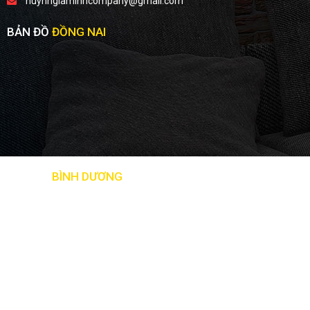
huynhgiaminhcompany@gmail.com
BẢN ĐỒ
ĐỒNG NAI
BẢN ĐỒ
BÌNH DƯƠNG