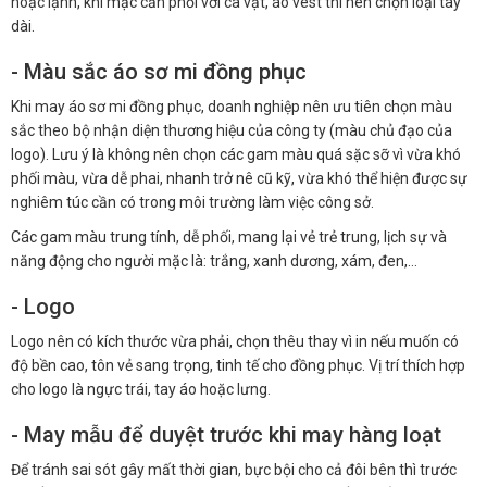
hoặc lạnh, khi mặc cần phối với cà vạt, áo vest thì nên chọn loại tay
dài.
- Màu sắc áo sơ mi đồng phục
Khi may áo sơ mi đồng phục, doanh nghiệp nên ưu tiên chọn màu
sắc theo bộ nhận diện thương hiệu của công ty (màu chủ đạo của
logo). Lưu ý là không nên chọn các gam màu quá sặc sỡ vì vừa khó
phối màu, vừa dễ phai, nhanh trở nê cũ kỹ, vừa khó thể hiện được sự
nghiêm túc cần có trong môi trường làm việc công sở.
Các gam màu trung tính, dễ phối, mang lại vẻ trẻ trung, lịch sự và
năng động cho người mặc là: trắng, xanh dương, xám, đen,…
- Logo
Logo nên có kích thước vừa phải, chọn thêu thay vì in nếu muốn có
độ bền cao, tôn vẻ sang trọng, tinh tế cho đồng phục. Vị trí thích hợp
cho logo là ngực trái, tay áo hoặc lưng.
- May mẫu để duyệt trước khi may hàng loạt
Để tránh sai sót gây mất thời gian, bực bội cho cả đôi bên thì trước