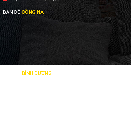
BẢN ĐỒ
ĐỒNG NAI
BẢN ĐỒ
BÌNH DƯƠNG