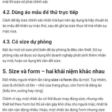
mái thì size số phải chính xác
4.2. Dùng áo mẫu để thử trực tiếp
Cách để lấy size chính xác nhất mà bạn nên áp dụng là hãy chuẩn bị
áo mẫu để nhân sự mặc thử, sau đó ghi lại size thực tế mà nhân sự
mặc vừa.
4.
3. Có size dự phòng
Đặt dư một số size phổ biến để dự phòng là điều cần thiết. Số sự
phòng này sẽ được sử dụng khi doanh nghiệp phát sinh thêm nhân
sự mới, hoặc sử dụng khi cần đổi size.
5. Size và form – hai khái niệm khác nhau
Rất nhiều người nhầm lẫn rằng
size
và
form
đều là một. Tuy nhiên,
size là chỉ kích cỡ lớn – nhỏ của trang phục, còn form là dáng áo
(kiểu ôm, suông hay rộng).
Chính vì vậy, một chiếc áo có thể được may đúng size, nhưng nếu
thiết kế theo form bó thì sẽ vẫn gây khó chịu cho người mặc, nhất là
khi cần vận động nhiều. Hoặc, một chiếc áo đúng form nhưng size