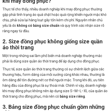
khi may đồng phục?
Thực tế cho thấy, nhiều doanh nghiệp khi may đồng phục thường
gặp phải tình trạng áo quá chật hoặc quá rộng khiến người mặc khó
chịu, phải sửa lại hàng loạt gây tốn kém chi phí. Nguyên nhân chủ
yếu là do
không có bảng size chuẩn
và quy trình xác nhận size rõ
ràng ngay từ đầu.
2. Size đồng phục không giống size quần
áo thời trang
Một trong những sai lầm phổ biến mà doanh nghiệp thường mắc
phải là dùng size quần áo thời trang để áp dụng cho đồng phục.
Thực tế, size quần áo thời trang thường có sự chênh lệch giữa các
thương hiệu, form dáng của mỗi xưởng cũng khác nhau, thường là
ôm dáng để tôn đường nét cơ thể người mặc. Trong khi đó, ưu tiên
hàng đầu của đòng phục là sự thoải mái. Chính vì vậy, doanh nghiệp
khi may đồng phục không nên áp dụng size S–M–L–XL của quần áo
thời trang cho đồng phục, mà nên có
bảng size riêng
.
3. Bảng size đồng phục chuẩn gồm những