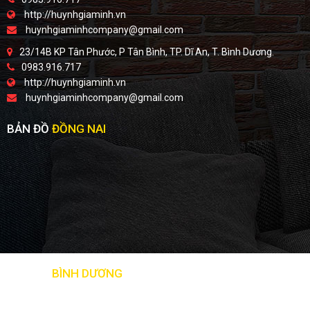
http://huynhgiaminh.vn
huynhgiaminhcompany@gmail.com
23/14B KP Tân Phước, P Tân Bình, TP. Dĩ An, T. Bình Dương.
0983.916.717
http://huynhgiaminh.vn
huynhgiaminhcompany@gmail.com
BẢN ĐỒ
ĐỒNG NAI
BẢN ĐỒ
BÌNH DƯƠNG