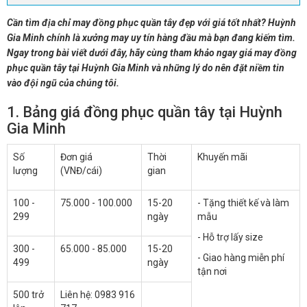
Cần tìm địa chỉ may đồng phục quần tây đẹp với giá tốt nhất? Huỳnh
Gia Minh chính là xưởng may uy tín hàng đầu mà bạn đang kiếm tìm.
Ngay trong bài viết dưới đây, hãy cùng tham khảo ngay giá may đồng
phục quần tây tại Huỳnh Gia Minh và những lý do nên đặt niềm tin
vào đội ngũ của chúng tôi.
1. Bảng giá đồng phục quần tây tại Huỳnh
Gia Minh
Số
Đơn giá
Thời
Khuyến mãi
lượng
(VNĐ/cái)
gian
100 -
75.000 - 100.000
15-20
- Tặng thiết kế và làm
299
ngày
mẫu
- Hỗ trợ lấy size
300 -
65.000 - 85.000
15-20
- Giao hàng miễn phí
499
ngày
tận nơi
500 trở
Liên hệ: 0983 916