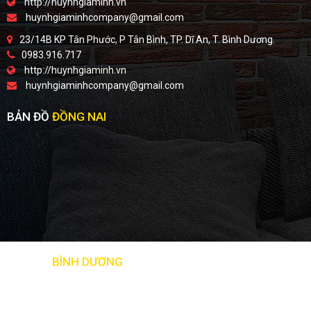
http://huynhgiaminh.vn
huynhgiaminhcompany@gmail.com
23/14B KP Tân Phước, P Tân Bình, TP. Dĩ An, T. Bình Dương.
0983.916.717
http://huynhgiaminh.vn
huynhgiaminhcompany@gmail.com
BẢN ĐỒ
ĐỒNG NAI
BẢN ĐỒ
BÌNH DƯƠNG