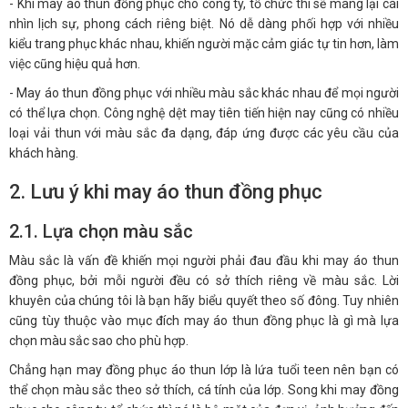
- Khi may áo thun đồng phục cho công ty, tổ chức thì sẽ mang lại cái
nhìn lịch sự, phong cách riêng biệt. Nó dễ dàng phối hợp với nhiều
kiểu trang phục khác nhau, khiến người mặc cảm giác tự tin hơn, làm
việc cũng hiệu quả hơn.
- May áo thun đồng phục với nhiều màu sắc khác nhau để mọi người
có thể lựa chọn. Công nghệ dệt may tiên tiến hiện nay cũng có nhiều
loại vải thun với màu sắc đa dạng, đáp ứng được các yêu cầu của
khách hàng.
2. Lưu ý khi may áo thun đồng phục
2.1. Lựa chọn màu sắc
Màu sắc là vấn đề khiến mọi người phải đau đầu khi may áo thun
đồng phục, bởi mỗi người đều có sở thích riêng về màu sắc. Lời
khuyên của chúng tôi là bạn hãy biểu quyết theo số đông. Tuy nhiên
cũng tùy thuộc vào mục đích may áo thun đồng phục là gì mà lựa
chọn màu sắc sao cho phù hợp.
Chẳng hạn may đồng phục áo thun lớp là lứa tuổi teen nên bạn có
thể chọn màu sắc theo sở thích, cá tính của lớp. Song khi may đồng