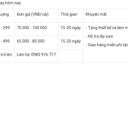
ngay hôm nay.
lượng
Đơn giá (VNĐ/cái)
Thời gian
Khuyến mãi
 - 299
75.000 - 100.000
15-20 ngày
- Tặng thiết kế và làm 
- Hỗ trợ lấy size
 - 499
65.000 - 85.000
15-20 ngày
- Giao hàng miễn phí tậ
trở lên
Liên hệ: 0983 916 717