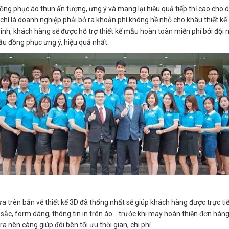
g phục áo thun ấn tượng, ưng ý và mang lại hiệu quả tiếp thị cao cho do
chí là doanh nghiệp phải bỏ ra khoản phí không hề nhỏ cho khâu thiết kế
Minh, khách hàng sẽ được hỗ trợ thiết kế mẫu hoàn toàn miễn phí bởi đội
u đồng phục ưng ý, hiệu quả nhất.
a trên bản vẽ thiết kế 3D đã thống nhất sẽ giúp khách hàng được trực t
 sắc, form dáng, thông tin in trên áo… trước khi may hoàn thiện đơn hàng.
a nên càng giúp đôi bên tối ưu thời gian, chi phí.