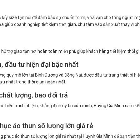
ợ lấy size tận nơi để đảm bảo sự chuẩn form, vừa vặn cho từng người mặc
 giúp doanh nghiệp tiết kiệm thời gian, chú tâm vào sản xuất thay vì phả
hỗ trợ giao tận nơi hoàn toàn miễn phí, giúp khách hàng tiết kiệm thời gian
, đầu tư hiện đại bậc nhất
ng quy mô lớn tại Bình Dương và Đồng Nai, được đầu tư trang thiết bị hi
 ưu nhất trong thời gian ngắn nhất.
chất lượng, bao đổi trả
thể hiện trách nhiệm, khẳng định uy tín của mình, Huỳng Gia Minh cam kế
hục áo thun số lượng lớn giá rẻ
ng phục áo thun số lượng lớn giá rẻ nhất tại Huỳnh Gia Minh để bạn tiện 