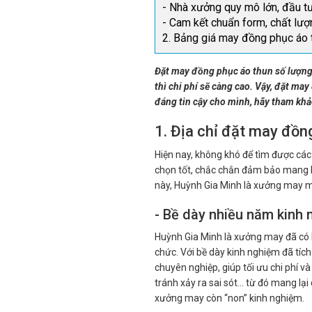
- Nhà xưởng quy mô lớn, đầu tư
- Cam kết chuẩn form, chất lượn
2. Bảng giá may đồng phục áo t
Đặt may đồng phục áo thun số lượng 
thì chi phí sẽ càng cao. Vậy, đặt ma
đáng tin cậy cho mình, hãy tham khảo
1. Địa chỉ đặt may đồng
Hiện nay, không khó để tìm được các
chọn tốt, chắc chắn đảm bảo mang lạ
này, Huỳnh Gia Minh là xưởng may m
- Bề dày nhiều năm kinh
Huỳnh Gia Minh là xưởng may đã có b
chức. Với bề dày kinh nghiệm đã tíc
chuyên nghiệp, giúp tối ưu chi phí 
tránh xảy ra sai sót… từ đó mang lạ
xưởng may còn “non” kinh nghiệm.