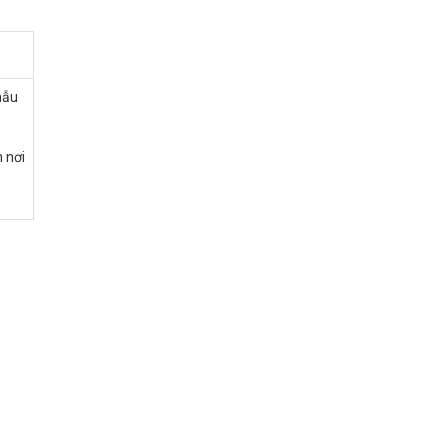
mẫu
n nơi