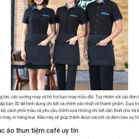
g lớn, các xưởng may sẽ hỗ trợ bạn may mẫu đối. Tuy nhiên với các đơn 
cấp bản 3D để hình dung chi tiết và chính xác nhất về thành phẩm. Dựa tr
ết kế, cách phối màu và yêu cầu chỉnh sửa những chi tiết cần thiết cho tớ
o may, in hàng loạt. Điều này sẽ giúp tránh được sai sót và đảm bảo sự hà
 áo thun tiệm café uy tín