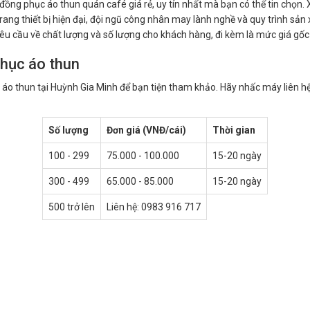
ồng phục áo thun quán café giá rẻ, uy tín nhất mà bạn có thể tin chọn.
ng thiết bị hiện đại, đội ngũ công nhân may lành nghề và quy trình sản xu
êu cầu về chất lượng và số lượng cho khách hàng, đi kèm là mức giá gốc
phục áo thun
áo thun tại Huỳnh Gia Minh để bạn tiện tham khảo. Hãy nhấc máy liên hệ
Số lượng
Đơn
giá
(VNĐ/cái)
Thời gian
100 - 299
75.000 - 100.000
15-20 ngày
300 - 499
65.000 - 85.000
15-20 ngày
500 trở lên
Liên hệ: 0983 916 717