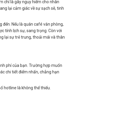
ậm chí là gây nguy hiểm cho nhân
ng lại cảm giác về sự sạch sẽ, tinh
 đến. Nếu là quán café văn phòng,
tính lịch sự, sang trọng. Còn với
 lại sự trẻ trung, thoải mái và thân
 kinh phí của bạn. Trường hợp muốn
ác chi tiết điểm nhấn, chẳng hạn
ố hotline là không thể thiếu.