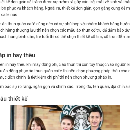
t kế đơn giản sẽ tránh được sự rườm rà gây cản trở, mất vệ sinh và th
 bê phục vụ khách hàng. Ngoài ra, thiết kế đơn giản, gọn gàng cũng dễ ma
 café nào.
c áo thun quán café cũng nên có sự phù hợp với nhóm khách hàng hướng
 hàng thượng lưu thì nên chọn các mẫu áo thun cổ trụ để đảm bảo được 
 hàng bình dân, trẻ tuổi thì có thể chọn thiết kế cổ tim, cổ tròn để mang
p in hay thêu
 nên in hay thêu khi may đồng phục áo thun thì còn tùy thuộc vào nguồn
mẫu áo đồng phục áo thun quán café thì nên chọn phương pháp thêu cho c
ục đích chính là tiết kiệm chi phí thì nên chọn phương pháp in.
đảm bảo sự rõ ràng, ngắn gọn và chính xác. Trong đó, tên quán, địa chỉ và s
ẫu thiết kế