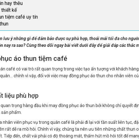
in hay thêu
thiết kế
n tiệm café uy tín
thun
n lưu ý những gì để đảm bảo được sự phù hợp, thoái mái tối đa cho ngư
 nay ra sao? Cùng theo dõi ngay bài viết dưới đây để giải đáp các thắc m
phục áo thun tiệm café
n café có vai trò rất quan trọng trong việc tạo ấn tượng với khách hàn
o quán… chính vì vậy, đối với việc may đồng phục áo thun cho nhân viên 
t liệu phù hợp
 quan trọng hàng đầu khi may đồng phục áo thun bởi không chỉ quyết định 
a sản phẩm.
ủa nhân viên phục vụ trong quán café là phải đi lại với tần suất liên tục, đ
n rất dễ ra mồ hôi. Chính vì vậy, chúng ta nên ưu tiên những chất thun c
. Tiếp đến, chất vải phải có độ thoáng mát, thấm hút mồ hôi tốt để man