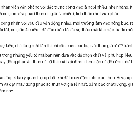
nhân viên văn phòng với đặc trưng công việc là ngồi nhiều, nhẹ nhàng, í
độ co giãn vừa phải (thun co giãn 2 chiều), tính thấm hút vừa phải.
công nhân với yêu cầu vận động nhiều, môi trường làm việc nóng bức, ra
 tốt, co giãn 4 chiều… để đảm bảo tối đa sự thỏa mái khi mặc, từ đó mới
 kiện, chỉ dùng một lần thì chỉ cần chọn các loại vải thun giá rẻ để tránh l
ột trong những yếu tố mà bạn nên dựa vào để chọn chất vải phù hợp. Nếu
may đồng phục áo thun có cổ thì chất vải được chọn cần có độ cứng nhất
bạn Top 4 lưu ý quan trọng nhất khi đặt may đồng phục áo thun. Hi vọng
m và đặt may đồng phục áo thun với giá rẻ nhất, đảm bảo chất lượng, gia
hôm nay.