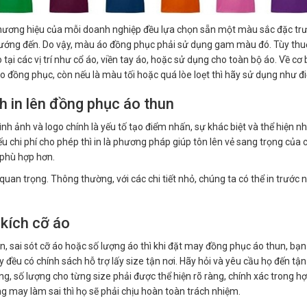
hương hiệu của mỗi doanh nghiệp đều lựa chọn sẵn một màu sắc đặc trưn
 hướng đến. Do vậy, màu áo đồng phục phải sử dụng gam màu đó. Tùy t
tại các vị trí như cổ áo, viền tay áo, hoặc sử dụng cho toàn bộ áo. Về c
áo đồng phục, còn nếu là màu tối hoặc quá lòe loẹt thì hãy sử dụng như 
h in lên đồng phục áo thun
nh ảnh và logo chính là yếu tố tạo điểm nhấn, sự khác biệt và thể hiện n
u chi phí cho phép thì in là phương pháp giúp tôn lên vẻ sang trọng của 
 phù hợp hơn.
t quan trọng. Thông thường, với các chi tiết nhỏ, chúng ta có thể in trước n
 kích cỡ áo
, sai sót cỡ áo hoặc số lượng áo thì khi đặt may đồng phục áo thun, bạ
y đều có chính sách hỗ trợ lấy size tận nơi. Hãy hỏi và yêu cầu họ đến tậ
ổng, số lượng cho từng size phải được thể hiện rõ ràng, chính xác trong 
g may làm sai thì họ sẽ phải chịu hoàn toàn trách nhiệm.