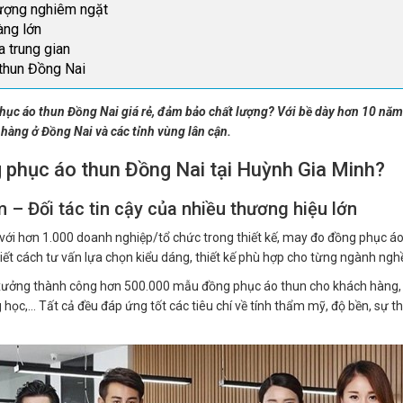
lượng nghiêm ngặt
àng lớn
a trung gian
thun Đồng Nai
ục áo thun Đồng Nai giá rẻ, đảm bảo chất lượng? Với bề dày hơn 10 nă
hàng ở Đồng Nai và các tỉnh vùng lân cận.
 phục áo thun Đồng Nai tại Huỳnh Gia Minh?
 – Đối tác tin cậy của nhiều thương hiệu lớn
với hơn 1.000 doanh nghiệp/tổ chức trong thiết kế, may đo đồng phục áo 
 biết cách tư vấn lựa chọn kiểu dáng, thiết kế phù hợp cho từng ngành ng
xưởng thành công hơn 500.000 mẫu đồng phục áo thun cho khách hàng, 
g học,… Tất cả đều đáp ứng tốt các tiêu chí về tính thẩm mỹ, độ bền, sự 