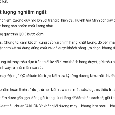
 lớn.
ất lượng nghiêm ngặt
nghiệm, xưởng quy mô lớn với trang bị hiện đại, Huỳnh Gia Minh còn xây 
 hàng sản phẩm chất lượng nhất.
ng quy trình QC 5 bước gồm:
ài. Chúng tôi cam kết chỉ cung cấp vải chính hãng, chất lượng, độ bền mà
iệt cam kết sử dụng đúng chất vải đã được khách hàng lựa chọn, không 
úng tôi may mẫu dựa trên thiết kế đã được khách hàng duyệt, gửi mẫu 
nh xảy ra nhầm lẫn, sai sót.
ay. Đội ngũ QC sẽ luôn túc trực, kiểm tra kỹ từng đường kim, mũi chỉ, đ
hẩm hoàn thiện sẽ được ủi hơi, kiểm tra size, màu sắc, logo in/thêu trướ
phẩm được gấp gọn, đóng gói trong tủi ni lông để đảm bảo sạch sẽ, giữ fo
ẽ đạt tiêu chuẩn “4 KHÔNG”: không lỗi đường may – không lem màu – khô