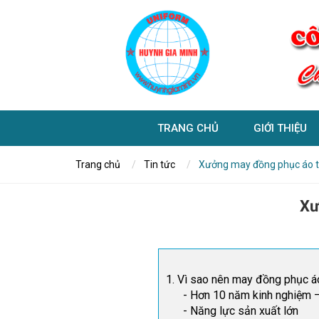
TRANG CHỦ
GIỚI THIỆU
Trang chủ
Tin tức
Xưởng may đồng phục áo th
Xư
1. Vì sao nên may đồng phục á
- Hơn 10 năm kinh nghiệm – 
- Năng lực sản xuất lớn