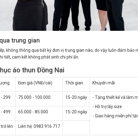
qua trung gian
ếp, không thông qua bất kỳ đơn vị trung gian nào, do vậy luôn đảm bảo 
i tiết, cam kết không phát sinh chi phí ẩn.
phục áo thun Đồng Nai
lượng
Đơn giá (VNĐ/cái)
Thời gian
Khuyến mãi
 - 299
75.000 - 100.000
15-20 ngày
- Tặng thiết kế và làm 
- Hỗ trợ lấy size
 - 499
65.000 - 85.000
15-20 ngày
- Giao hàng miễn phí tậ
trở lên
Liên hệ: 0983 916 717