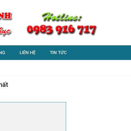
NG
LIÊN HỆ
TIN TỨC
hất