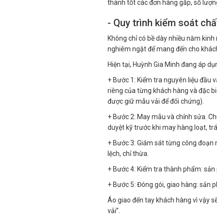
thành tốt các đơn hàng gấp, số lượng
- Quy trình kiểm soát ch
Không chỉ có bề dày nhiều năm kinh 
nghiêm ngặt để mang đến cho khách
Hiện tại, Huỳnh Gia Minh đang áp dụ
+ Bước 1: Kiểm tra nguyên liệu đầu v
riêng của từng khách hàng và đặc b
được giữ mẫu vải để đối chứng).
+ Bước 2: May mẫu và chỉnh sửa. Ch
duyệt kỹ trước khi may hàng loạt, trá
+ Bước 3: Giám sát từng công đoạn m
lệch, chỉ thừa.
+ Bước 4: Kiểm tra thành phẩm: sản p
+ Bước 5: Đóng gói, giao hàng: sản 
Áo giao đến tay khách hàng vì vậy s
vải”.