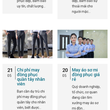
phục đẹp, đảm bảo
đẹp, đảm bảo sự
uy tín, chất lượng…
thoải mái cho
người mặc…
21
Chi phí may
20
May áo sơ mi
đồng phục
đồng phục giá
05
05
quần tây nhân
rẻ
viên
Quý doanh nghiệp,
Bạn cần dự trù chi
tổ chức, cơ quan
phí may đồng phục
đang cần tìm
quần tây cho nhân
xưởng may áo sơ
viên, biết được…
mi đồn…