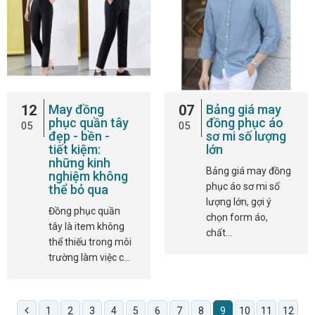
12
May đồng
07
Bảng giá may
phục quần tây
đồng phục áo
05
05
đẹp - bền -
sơ mi số lượng
tiết kiệm:
lớn
những kinh
Bảng giá may đồng
nghiệm không
phục áo sơ mi số
thể bỏ qua
lượng lớn, gợi ý
Đồng phục quần
chọn form áo,
tây là item không
chất…
thể thiếu trong môi
trường làm việc c…
1
2
3
4
5
6
7
8
9
10
11
12