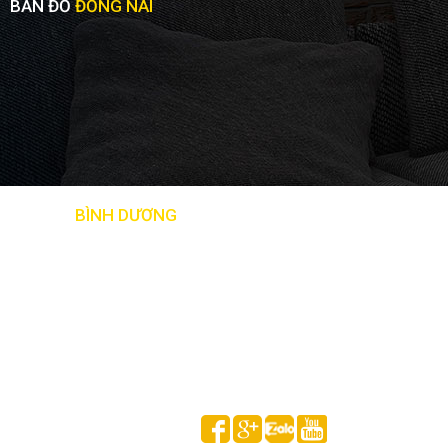
BẢN ĐỒ
ĐỒNG NAI
BẢN ĐỒ
BÌNH DƯƠNG
Follow us on