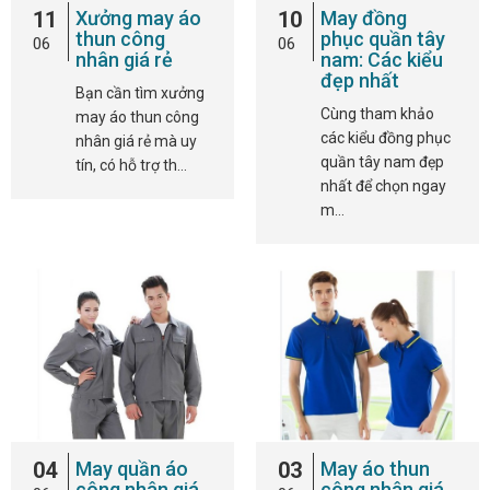
11
Xưởng may áo
10
May đồng
thun công
phục quần tây
06
06
nhân giá rẻ
nam: Các kiểu
đẹp nhất
Bạn cần tìm xưởng
Cùng tham khảo
may áo thun công
các kiểu đồng phục
nhân giá rẻ mà uy
quần tây nam đẹp
tín, có hỗ trợ th…
nhất để chọn ngay
m…
04
May quần áo
03
May áo thun
công nhân giá
công nhân giá