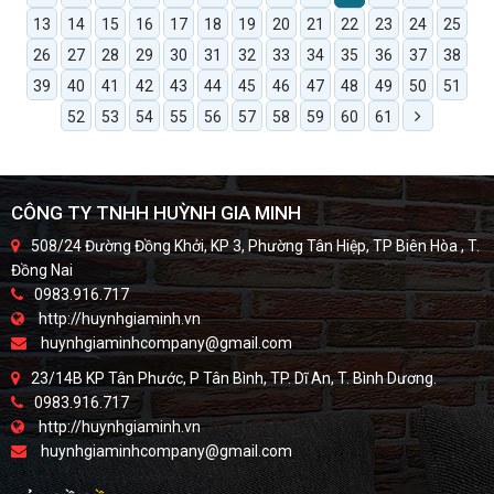
13
14
15
16
17
18
19
20
21
22
23
24
25
26
27
28
29
30
31
32
33
34
35
36
37
38
39
40
41
42
43
44
45
46
47
48
49
50
51
52
53
54
55
56
57
58
59
60
61
CÔNG TY TNHH HUỲNH GIA MINH
508/24 Đường Đồng Khởi, KP 3, Phường Tân Hiệp, TP Biên Hòa , T.
Đồng Nai
0983.916.717
http://huynhgiaminh.vn
huynhgiaminhcompany@gmail.com
23/14B KP Tân Phước, P Tân Bình, TP. Dĩ An, T. Bình Dương.
0983.916.717
http://huynhgiaminh.vn
huynhgiaminhcompany@gmail.com