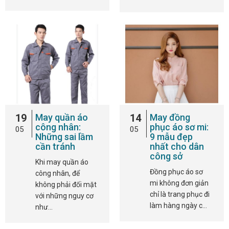
19
May quần áo
14
May đồng
công nhân:
phục áo sơ mi:
05
05
Những sai lầm
9 mẫu đẹp
cần tránh
nhất cho dân
công sở
Khi may quần áo
Đồng phục áo sơ
công nhân, để
mi không đơn giản
không phải đối mặt
chỉ là trang phục đi
với những nguy cơ
làm hàng ngày c…
như…