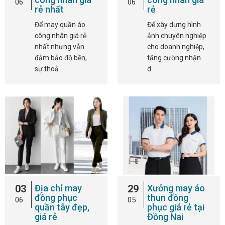
06
06
rẻ nhất
rẻ
Để may quần áo
Để xây dựng hình
công nhân giá rẻ
ảnh chuyên nghiệp
nhất nhưng vẫn
cho doanh nghiệp,
đảm bảo độ bền,
tăng cường nhận
sự thoả…
d…
03
Địa chỉ may
29
Xưởng may áo
đồng phục
thun đồng
06
05
quần tây đẹp,
phục giá rẻ tại
giá rẻ
Đồng Nai